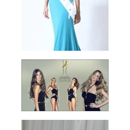
Σταρ Ελλάς Μις
Ελλάς Μις Γιανγκ
2012
2011 - 2021