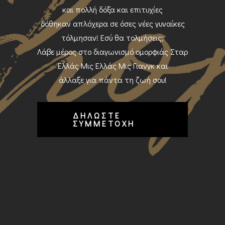
και πολλή δόξα και επιτυχίες
δόθηκαν απλόχερα σε όσες νέες γυναίκες
τόλμησαν! Εσύ θα τολμήσεις;
Λάβε μέρος στο διαγωνισμό ομορφιάς Σταρ
Ελλάς Μις Ελλάς Μις Γιανγκ και
άλλαξε για πάντα τη ζωή σου!
ΔΗΛΩΣΤΕ
ΣΥΜΜΕΤΟΧΗ