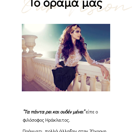
Our Vision
Το όραμά μας
”Τα πάντα ρει και ουδέν μένει”
είπε ο
φιλόσοφος Ηράκλειτος.
Πράγματι, πολλά άλλαξαν στην 70χρονη