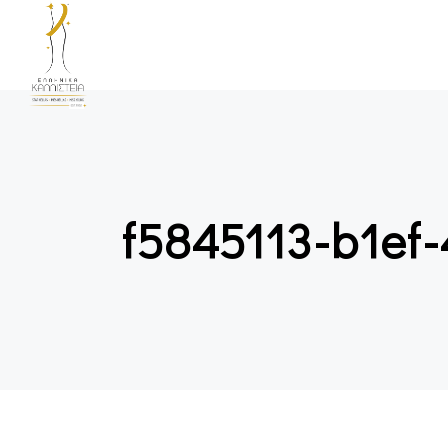
f5845113-b1ef