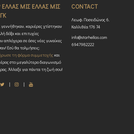
 ΕΛΛΑΣ ΜΙΣ ΕΛΛΑΣ ΜΙΣ
CONTACT
ΓΚ
Λεωφ. Ποσειδώνος 6,
 γεννήθηκαν, καριέρες χτίστηκαν
Καλλιθέα 176 74
λή δόξα και επιτυχίες
info@starhellas.com
ν απλόχερα σε όσες νέες γυναίκες
6947982222
αν! Εσύ θα τολμήσεις;
ήρωσε τη φόρμα συμμετοχής
και
έρος στο μεγαλύτερο διαγωνισμό
ρας. Άλλαξε για πάντα τη ζωή σου!