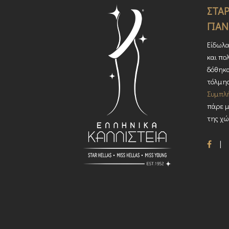
ΣΤΑΡ
ΓΙΑΝ
Είδωλα
και πολ
δόθηκα
τόλμησ
Συμπλ
πάρε μ
της χώ