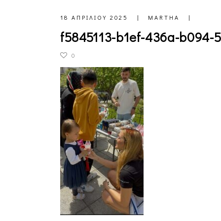
18 ΑΠΡΙΛΊΟΥ 2025
MARTHA
f5845113-b1ef-436a-b094-
0